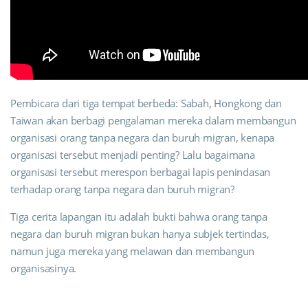
Pembicara dari tiga tempat berbeda: Sabah, Hongkong dan
Taiwan akan berbagi pengalaman mereka dalam membangun
organisasi orang tanpa negara dan buruh migran, kenapa
organisasi tersebut menjadi penting? Lalu bagaimana
organisasi tersebut merespon berbagai lapis penindasan
terhadap orang tanpa negara dan buruh migran?
Tiga cerita lapangan itu adalah bukti bahwa orang tanpa
negara dan buruh migran bukan hanya subjek tertindas,
namun juga mereka yang melawan dan membangun
organisasinya.