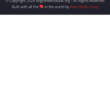
© Copyright 2026 Migranberdaulat.org - All Rights Reserved
Built with all the
in the world by
Raw Studio Coop