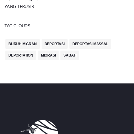
YANG TERUSIR
TAG CLOUDS
BURUH MIGRAN
DEPORTASI
DEPORTASI MASSAL
DEPORTATION
MIGRASI
SABAH