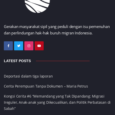
Gerakan masyarakat sipil yang peduli dengan isu pemenuhan
dan perlindungan hak-hak buruh migran Indonesia.
LATEST POSTS
Deportasi dalam tiga laporan
Cerita Perempuan Tanpa Dokumen – Maria Petrus
Kongsi Cerita #6 “Memandang yang Tak Dipandang: Migrasi
Ireguler, Anak-anak yang Dikecualikan, dan Politik Perbatasan di
Sabah”