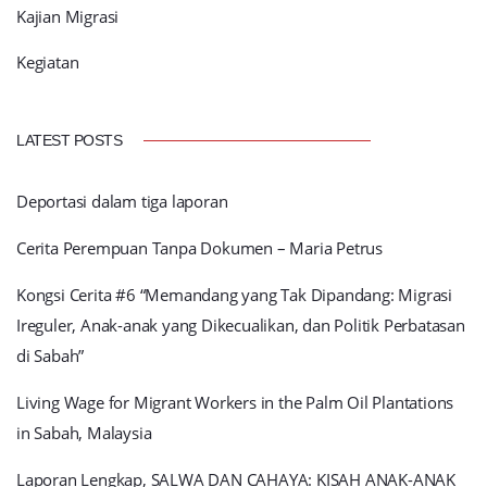
Kajian Migrasi
Kegiatan
LATEST POSTS
Deportasi dalam tiga laporan
Cerita Perempuan Tanpa Dokumen – Maria Petrus
Kongsi Cerita #6 “Memandang yang Tak Dipandang: Migrasi
Ireguler, Anak-anak yang Dikecualikan, dan Politik Perbatasan
di Sabah”
Living Wage for Migrant Workers in the Palm Oil Plantations
in Sabah, Malaysia
Laporan Lengkap, SALWA DAN CAHAYA: KISAH ANAK-ANAK