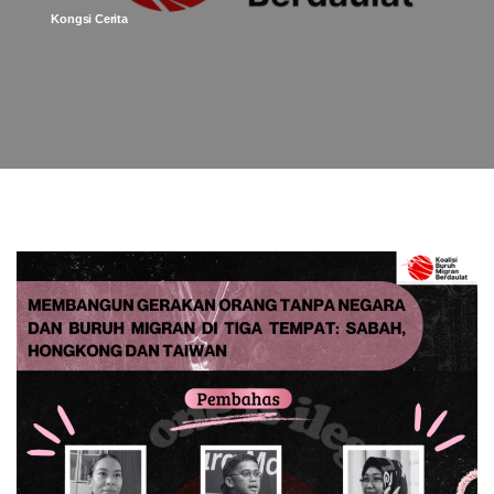
Kongsi Cerita