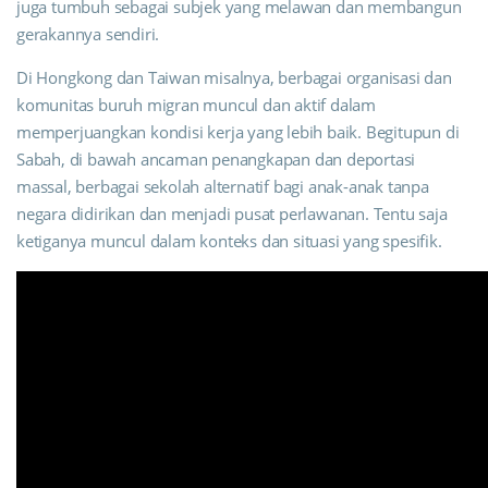
juga tumbuh sebagai subjek yang melawan dan membangun
gerakannya sendiri.
Di Hongkong dan Taiwan misalnya, berbagai organisasi dan
komunitas buruh migran muncul dan aktif dalam
memperjuangkan kondisi kerja yang lebih baik. Begitupun di
Sabah, di bawah ancaman penangkapan dan deportasi
massal, berbagai sekolah alternatif bagi anak-anak tanpa
negara didirikan dan menjadi pusat perlawanan. Tentu saja
ketiganya muncul dalam konteks dan situasi yang spesifik.