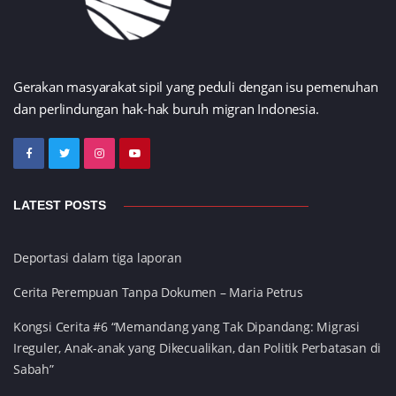
Gerakan masyarakat sipil yang peduli dengan isu pemenuhan
dan perlindungan hak-hak buruh migran Indonesia.
LATEST POSTS
Deportasi dalam tiga laporan
Cerita Perempuan Tanpa Dokumen – Maria Petrus
Kongsi Cerita #6 “Memandang yang Tak Dipandang: Migrasi
Ireguler, Anak-anak yang Dikecualikan, dan Politik Perbatasan di
Sabah”