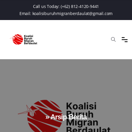
Call us Today:
(+62) 812-4120-9441
Email:
koalisiburuhmigranberdaulat@gmail.com
» Arsip Berita